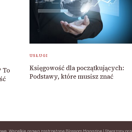
USŁUGI
Księgowość dla początkujących:
? To
Podstawy, które musisz znać
ść
iowe
. Wszelkie prawa zastrzeżone.
Blossom Magazine | Stworzony pr