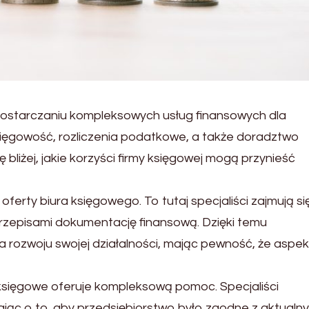
dostarczaniu kompleksowych usług finansowych dla
sięgowość, rozliczenia podatkowe, a także doradztwo
ę bliżej, jakie korzyści firmy księgowej mogą przynieść
ferty biura księgowego. To tutaj specjaliści zajmują si
przepisami dokumentację finansową. Dzięki temu
 rozwoju swojej działalności, mając pewność, że aspek
księgowe oferuje kompleksową pomoc. Specjaliści
jąc o to, aby przedsiębiorstwo było zgodne z aktualn