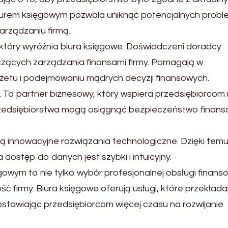
iurem księgowym pozwala uniknąć potencjalnych prob
arządzaniu firmą.
który wyróżnia biura księgowe. Doświadczeni doradcy
yczących zarządzania finansami firmy. Pomagają w
żetu i podejmowaniu mądrych decyzji finansowych.
a. To partner biznesowy, który wspiera przedsiębiorcom
przedsiębiorstwa mogą osiągnąć bezpieczeństwo finans
ją innowacyjne rozwiązania technologiczne. Dzięki tem
dostęp do danych jest szybki i intuicyjny.
wym to nie tylko wybór profesjonalnej obsługi finanso
ć firmy. Biura księgowe oferują usługi, które przekładaj
stawiając przedsiębiorcom więcej czasu na rozwijanie