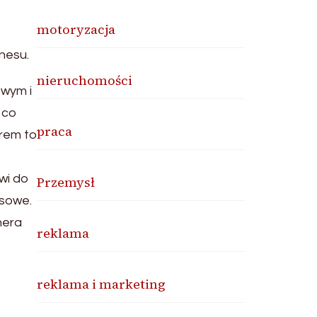
motoryzacja
nesu.
nieruchomości
owym i
 co
praca
rem to
wi do
Przemysł
esowe.
nera
reklama
reklama i marketing