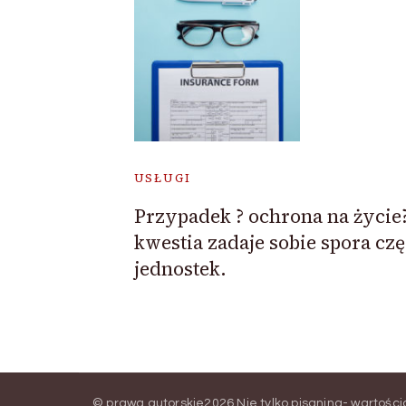
USŁUGI
Przypadek ? ochrona na życie
kwestia zadaje sobie spora czę
jednostek.
© prawa autorskie2026
Nie tylko pisanina- wartośc