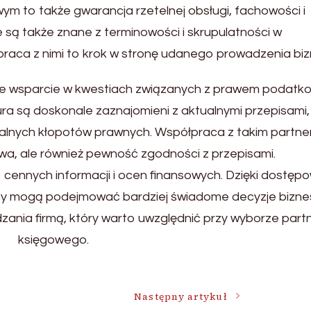
m to także gwarancja rzetelnej obsługi, fachowości i
we są także znane z terminowości i skrupulatności w
aca z nimi to krok w stronę udanego prowadzenia biz
kże wsparcie w kwestiach związanych z prawem podatk
iura są doskonale zaznajomieni z aktualnymi przepisami,
alnych kłopotów prawnych. Współpraca z takim partne
owa, ale również pewność zgodności z przepisami.
 cennych informacji i ocen finansowych. Dzięki dostępo
rcy mogą podejmować bardziej świadome decyzje bizn
zania firmą, który warto uwzględnić przy wyborze part
księgowego.
Następny artykuł