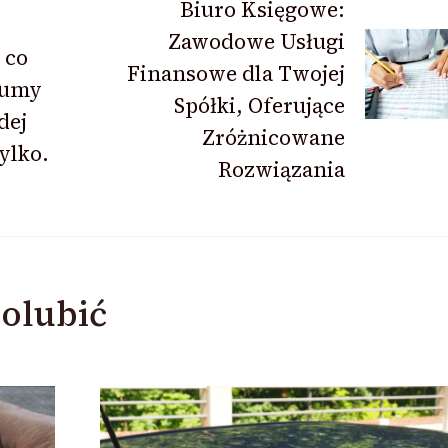
Biuro Księgowe:
Zawodowe Usługi
 co
Finansowe dla Twojej
łumy
Spółki, Oferujące
dej
Zróżnicowane
tylko.
Rozwiązania
olubić