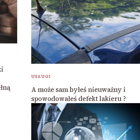
i
USŁUGI
ełną
A może sam byłeś nieuważny i
spowodowałeś defekt lakieru ?