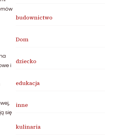
lemów
budownictwo
Dom
 na
dziecko
owe i
edukacja
u
wej,
inne
ą się
kulinaria