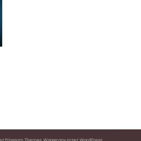
zez
Blossom Themes
.
Wspierany przez
WordPress
.