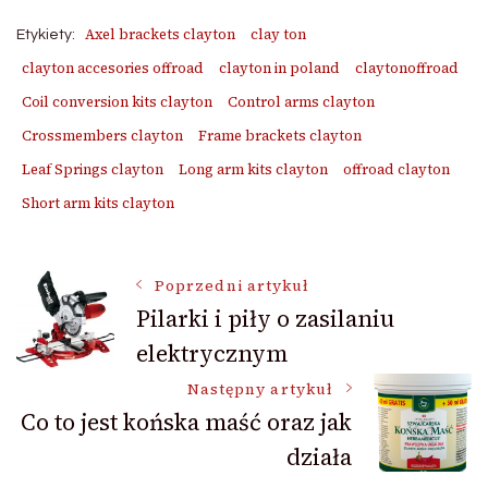
Axel brackets clayton
clay ton
Etykiety:
clayton accesories offroad
clayton in poland
claytonoffroad
Coil conversion kits clayton
Control arms clayton
Crossmembers clayton
Frame brackets clayton
Leaf Springs clayton
Long arm kits clayton
offroad clayton
Short arm kits clayton
Nawigacja
Poprzedni artykuł
Pilarki i piły o zasilaniu
elektrycznym
wpisu
Następny artykuł
Co to jest końska maść oraz jak
działa