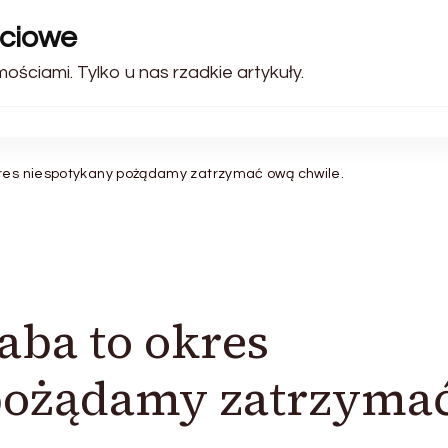
ściowe
ściami. Tylko u nas rzadkie artykuły.
kres niespotykany pożądamy zatrzymać ową chwile.
aba to okres
pożądamy zatrzyma