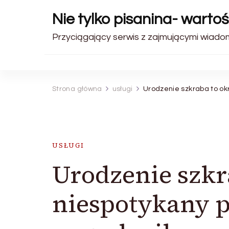
Nie tylko pisanina- warto
Przyciągający serwis z zajmującymi wiadomo
Strona główna
usługi
Urodzenie szkraba to o
USŁUGI
Urodzenie szkr
niespotykany 