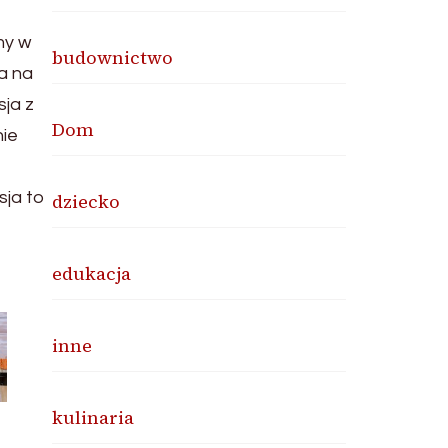
my w
budownictwo
a na
sja z
Dom
ie
sja to
dziecko
edukacja
inne
kulinaria